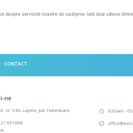
ifice despre serviciile noastre de curățenie. Iată doar câteva dintre
CONTACT
i-ne
or, nr. 34A, Lupeni, jud. Hunedoara
8:00am - 0
 727 631888
office@extr
e.